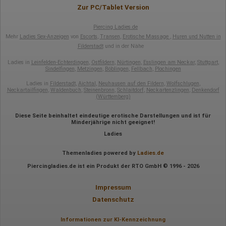
Mausbewegungen
Zur PC/Tablet Version
Besuchte Seiten
Referrer URL
Piercing Ladies.de
Bildschirmauflösung
Mehr
Ladies Sex-Anzeigen
von
Escorts
,
Transen
,
Erotische Massage
,
Huren und Nutten in
Eindeutige Gerätekennung
Sprachinformationen
Filderstadt
und in der Nähe
Gerätebestriebssystem
Browser-Typ
Ladies in
Leinfelden-Echterdingen
,
Ostfildern
,
Nürtingen
,
Esslingen am Neckar
,
Stuttgart
,
Sindelfingen
,
Metzingen
,
Böblingen
,
Fellbach
,
Plochingen
Klicks
Domain-Name
Ladies in
Filderstadt
,
Aichtal
,
Neuhausen auf den Fildern
,
Wolfschlugen
,
Eindeutige Benutzerkennung
Neckartailfingen
,
Waldenbuch
,
Steinenbronn
,
Schlaitdorf
,
Neckartenzlingen
,
Denkendorf
Antworten auf Umfragen
(Württemberg)
Ort der Verarbeitung:
Diese Seite beinhaltet eindeutige erotische Darstellungen und ist für
Europäische Union
Minderjährige nicht geeignet!
Rechtliche Grundlage der Verarbeitung
Ladies
Art. 6 Abs. 1 S. 1 lit. a DSGVO
Themenladies powered by
Ladies.de
Piercingladies.de ist ein Produkt der RTO GmbH © 1996 - 2026
Impressum
Datenschutz
Informationen zur KI-Kennzeichnung