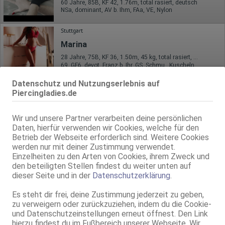
60 Jahre, 85B, KF 42, 1.76m, total rasiert, deutsch
NSa, dominant, AV b. Ihm, FAa, VE, Nylon
Stuttgart
Marina
28 Jahre, 75B, KF 36, 1.50m, 45 kg, total rasiert, osteuropäisch
69, GF6, devot, Franz b. Ihr, GS, Schmu., Kuscheln, Körperküs.
Datenschutz und Nutzungserlebnis auf
Ladies STARS
VIDEO
Piercingladies.de
MINA AV-ZK l*der
34 Jahre, 70C, KF 34, 1.74m, total rasiert, deutsch
Wir und unsere Partner verarbeiten deine persönlichen
Nylon
Daten, hierfür verwenden wir Cookies, welche für den
Betrieb der Webseite erforderlich sind. Weitere Cookies
Stuttgart
werden nur mit deiner Zustimmung verwendet.
Vanessa-Massage
Einzelheiten zu den Arten von Cookies, ihrem Zweck und
Haut auf Haut Massage - das Original
den beteiligten Stellen findest du weiter unten auf
dieser Seite und in der
Datenschutzerklärung
.
34 Jahre, 75D, KF 36, 1.70m, 58 kg, total rasiert, deutsch
kein GV
Es steht dir frei, deine Zustimmung jederzeit zu geben,
zu verweigern oder zurückzuziehen, indem du die Cookie-
und Datenschutzeinstellungen erneut öffnest. Den Link
hierzu findest du im Fußbereich unserer Webseite. Wir