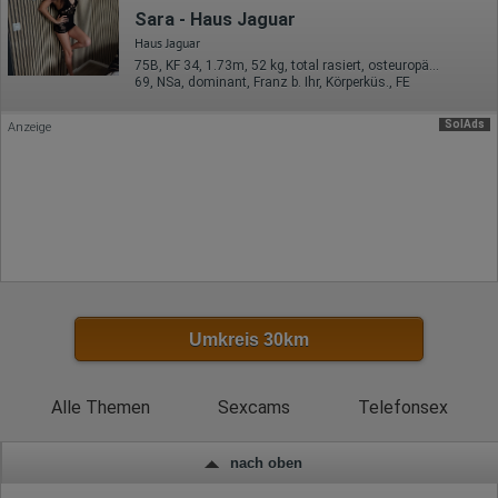
Besucherquelle (Facebook, Suchmaschine oder
Sara - Haus Jaguar
verweisende Webseite)
Welche Dateien wurden heruntergeladen?
Haus Jaguar
Welche Videos angeschaut?
75B, KF 34, 1.73m, 52 kg, total rasiert, osteuropäisch
Wurden Werbebanner angeklickt?
69, NSa, dominant, Franz b. Ihr, Körperküs., FE
Wohin ging der Besucher? Klickte er auf weitere Seiten des
Portals oder hat er sie komplett verlassen?
SolAds
Anzeige
Wie lange blieb der Besucher?
Ort der Verarbeitung:
Europäische Union & USA
Hotjar
Wir nutzen Hotjar als Webanalysedient. Es wird verwendet, um
Daten über das Benutzerverhalten zu sammeln. Hotjar kann
auch im Rahmen von Umfragen und Feedbackfunktionen, die
auf unserer Website eingebunden sind, von Ihnen bereitgestellte
Informationen verarbeiten.
Umkreis 30km
Herausgeber:
Hotjar Limited, Malta
Erhobene Daten:
Alle Themen
Sexcams
Telefonsex
Datum und Uhrzeit des Besuchs
Gerätetyp
nach oben
Geografischer Standort
IP-Adresse