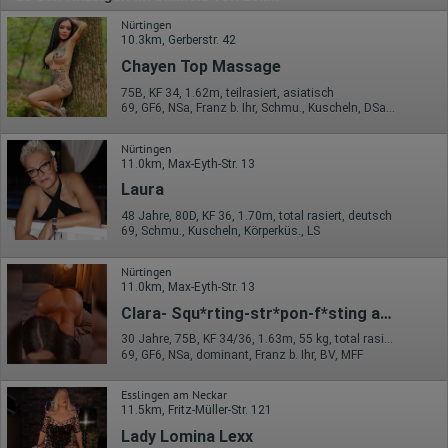
Nürtingen
10.3km, Gerberstr. 42
Chayen Top Massage
75B, KF 34, 1.62m, teilrasiert, asiatisch
69, GF6, NSa, Franz b. Ihr, Schmu., Kuscheln, DSa, DSp
Nürtingen
11.0km, Max-Eyth-Str. 13
Laura
48 Jahre, 80D, KF 36, 1.70m, total rasiert, deutsch
69, Schmu., Kuscheln, Körperküs., LS
Nürtingen
11.0km, Max-Eyth-Str. 13
Clara- Squ*rting-str*pon-f*sting aktiv!
30 Jahre, 75B, KF 34/36, 1.63m, 55 kg, total rasiert, osteuropäisch
69, GF6, NSa, dominant, Franz b. Ihr, BV, MFF
Esslingen am Neckar
11.5km, Fritz-Müller-Str. 121
Lady Lomina Lexx