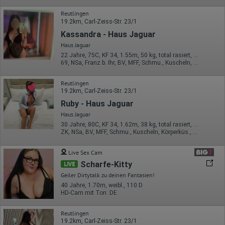
Google Ireland Limited
Reutlingen
Erhobene Daten:
19.2km, Carl-Zeiss-Str. 23/1
Die erzeugten Informationen über die Benutzung unserer
Kassandra - Haus Jaguar
Webseiten sowie die von dem Browser übermittelte IP-Adresse
werden übertragen und gespeichert. Dabei können aus den
Haus Jaguar
verarbeiteten Daten pseudonyme Nutzungsprofile der Nutzer
22 Jahre, 75C, KF 34, 1.55m, 50 kg, total rasiert, mitteleuropäisch
erstellt werden. Diese Informationen wird Google gegebenenfalls
69, NSa, Franz b. Ihr, BV, MFF, Schmu., Kuscheln, Körperküs.
auch an Dritte übertragen, sofern dies gesetzlich
vorgeschrieben wird oder, soweit Dritte diese Daten im Auftrag
Reutlingen
von Google verarbeiten. Die IP-Adresse der Nutzer wird von
19.2km, Carl-Zeiss-Str. 23/1
Google innerhalb von Mitgliedstaaten der Europäischen Union
oder in anderen Vertragsstaaten des Abkommens über den
Ruby - Haus Jaguar
Europäischen Wirtschaftsraum gekürzt, dies bedeutet, dass alle
Haus Jaguar
Daten anonym erhoben werden. Nur in Ausnahmefällen wird die
volle IP-Adresse an einen Server von Google in den USA
30 Jahre, 80C, KF 34, 1.62m, 38 kg, total rasiert, osteuropäisch
übertragen und dort gekürzt. Die von dem Browser des Nutzers
ZK, NSa, BV, MFF, Schmu., Kuscheln, Körperküs., DSa
übermittelte IP-Adresse wird nicht mit anderen Daten von Google
zusammengeführt.
Live Sex Cam
Scharfe-Kitty
Erhobene Informationen zum Besucherverhalten sind folgende:
LIVE
Geiler Dirtytalk zu deinen Fantasien!
Herkunft (Land und Stadt)
40 Jahre, 1.70m, weibl., 110 D
Sprache
HD-Cam mit Ton: DE
Betriebssystem
Gerät (PC, Tablet-PC oder Smartphone)
Browser und alle verwendeten Add-ons
Reutlingen
Auflösung des Computers
19.2km, Carl-Zeiss-Str. 23/1