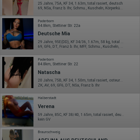
25 Jahre, 75A, KF 34, 1.63m, total rasiert, deutsch
69, NSa, Franz b. Ihr, Schmu., Kuscheln, Körperküs., AV b. Ihm, DSa
Erhobene Informationen zum Besucherverhalten sind folgende:
Herkunft (Land und Stadt)
Paderborn
Sprache
84.8km, Stettiner Str. 22a
Betriebssystem
Deutsche Mia
Gerät (PC, Tablet-PC oder Smartphone)
Browser und alle verwendeten Add-ons
29 Jahre, 95E(DD), KF 34/36, 1.67m, 58 kg, total rasiert, deutsch
Auflösung des Computers
69, GF6, DT, Franz b. Ihr, MFF, Schmu., Kuscheln, Körperküs.
Besucherquelle (Facebook, Suchmaschine oder
verweisende Webseite)
Welche Dateien wurden heruntergeladen?
Paderborn
Welche Videos angeschaut?
84.8km, Stettiner Str. 22
Wurden Werbebanner angeklickt?
Natascha
Wohin ging der Besucher? Klickte er auf weitere Seiten des
Portals oder hat er sie komplett verlassen?
20 Jahre, 75B, KF 34, 1.50m, total rasiert, osteuropäisch
Wie lange blieb der Besucher?
ZK, AV, 69, GF6, DT, NSa, Franz b. Ihr
Ort der Verarbeitung:
Europäische Union & USA
Halberstadt
Verena
Hotjar
59 Jahre, 85C, KF 38/40, 1.65m, total rasiert, deutsch
Wir nutzen Hotjar als Webanalysedient. Es wird verwendet, um
kein GV
Daten über das Benutzerverhalten zu sammeln. Hotjar kann
auch im Rahmen von Umfragen und Feedbackfunktionen, die
Braunschweig
auf unserer Website eingebunden sind, von Ihnen bereitgestellte
Informationen verarbeiten.