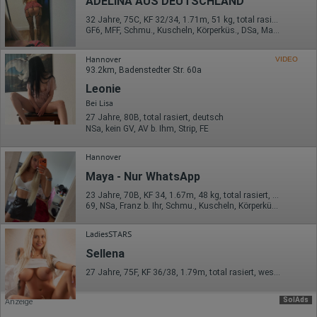
ADELINA AUS DEUTSCHLAND
Herausgeber:
32 Jahre, 75C, KF 32/34, 1.71m, 51 kg, total rasiert, deutsch
Hotjar Limited, Malta
GF6, MFF, Schmu., Kuscheln, Körperküs., DSa, Mast.
Erhobene Daten:
Hannover
VIDEO
Datum und Uhrzeit des Besuchs
93.2km, Badenstedter Str. 60a
Gerätetyp
Leonie
Geografischer Standort
IP-Adresse
Bei Lisa
Mausbewegungen
27 Jahre, 80B, total rasiert, deutsch
Besuchte Seiten
NSa, kein GV, AV b. Ihm, Strip, FE
Referrer URL
Bildschirmauflösung
Hannover
Eindeutige Gerätekennung
Sprachinformationen
Maya - Nur WhatsApp
Gerätebestriebssystem
Browser-Typ
23 Jahre, 70B, KF 34, 1.67m, 48 kg, total rasiert, osteuropäisch
Klicks
69, NSa, Franz b. Ihr, Schmu., Kuscheln, Körperküs., DSa, ZAp
Domain-Name
Eindeutige Benutzerkennung
LadiesSTARS
Antworten auf Umfragen
Sellena
Ort der Verarbeitung:
Europäische Union
27 Jahre, 75F, KF 36/38, 1.79m, total rasiert, westeuropäisch
Rechtliche Grundlage der Verarbeitung
SolAds
Anzeige
Art. 6 Abs. 1 S. 1 lit. a DSGVO