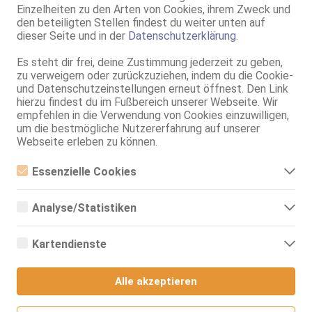
Einzelheiten zu den Arten von Cookies, ihrem Zweck und
28 Jahre, 70G, KF 36, 1.74m, 62 kg, total rasiert, deutsch
den beteiligten Stellen findest du weiter unten auf
DT, NSa, BV, Schmu., Kuscheln, Körperküs., AV b. Ihm, DSa
dieser Seite und in der
Datenschutzerklärung
.
Bad Hersfeld
VIDEO
Es steht dir frei, deine Zustimmung jederzeit zu geben,
Angel
zu verweigern oder zurückzuziehen, indem du die Cookie-
und Datenschutzeinstellungen erneut öffnest. Den Link
21 Jahre, 70B, KF 34, 1.65m, 47 kg, total rasiert, osteuropäisch
hierzu findest du im Fußbereich unserer Webseite. Wir
ZK, 69, GF6, Franz b. Ihr, BV, MFF, Schmu., Kuscheln
empfehlen in die Verwendung von Cookies einzuwilligen,
um die bestmögliche Nutzererfahrung auf unserer
Live Sex Cam
Webseite erleben zu können.
AliciaCute
LIVE
weibl., 27 Jahre, C, mittel, 1,70m - 1,80m, 66-70kg, exotisch
Essenzielle Cookies
Englisch
Essenzielle Cookies sind alle notwendigen Cookies, die für den
Betrieb der Webseite notwendig sind, indem Grundfunktionen
Salzgitter
Analyse/Statistiken
ermöglicht werden. Die Webseite kann ohne diese Cookies nicht
Hanna
richtig funktionieren.
Analyse- bzw. Statistikcookies sind Cookies, die der Analyse der
Webseiten-Nutzung und der Erstellung von anonymisierten
75B, KF 34, 1.65m, total rasiert, Latina
Kartendienste
Zugriffsstatistiken dienen. Sie helfen den Webseiten-Besitzern zu
69, GF6, Franz b. Ihr, MFF, Schmu., Kuscheln, Körperküs., AV b. Ihm
verstehen, wie Besucher mit Webseiten interagieren, indem
Google Maps
Informationen anonym gesammelt und gemeldet werden.
Salzgitter
Alle akzeptieren
Wenn Sie Google Maps auf unserer Webseite nutzen, können
Nahomi Exotische Latina
Google Analytics
Informationen über Ihre Benutzung dieser Seite sowie Ihre IP-