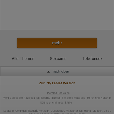
mehr
Alle Themen
Sexcams
Telefonsex
nach oben
Zur PC/Tablet Version
Piercing Ladies.de
Mehr
Ladies Sex-Anzeigen
von
Escorts
,
Transen
,
Erotische Massage
,
Huren und Nutten in
Göttingen
und in der Nähe
Ladies in
Göttingen
,
Rosdorf
,
Northeim
,
Duderstadt
,
Witzenhausen
,
Hann. Münden
,
Uslar
,