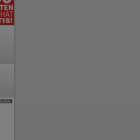
e
n
SolAds