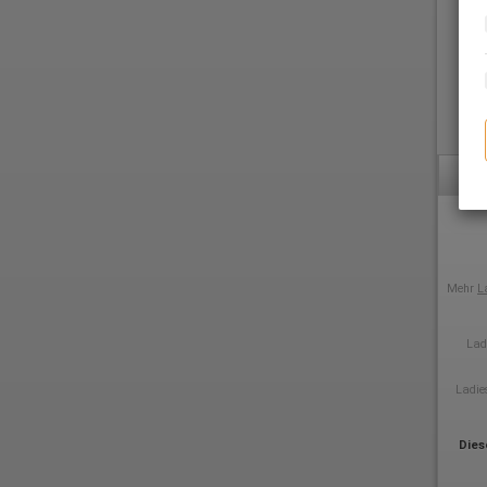
Mehr
L
Lad
Ladie
Dies