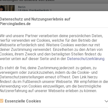
Berlin
18.6km, Forckenbeckstr. 1
Frankie
Datenschutz und Nutzungserlebnis auf
New Van Kampen
Piercingladies.de
75C, KF 36, 1.68m, total rasiert, deutsch
Franz b. Ihr, BV, Schmu., Kuscheln, Körperküs., EL, Mast., Strip
Wir und unsere Partner verarbeiten deine persönlichen Daten,
hierfür verwenden wir Cookies, welche für den Betrieb der
Berlin
18.6km, Forckenbeckstr. 1
Webseite erforderlich sind. Weitere Cookies werden nur mit
deiner Zustimmung verwendet. Einzelheiten zu den Arten von
Rabea
Cookies, ihrem Zweck und den beteiligten Stellen findest du
New Van Kampen
weiter unten auf dieser Seite und in der
Datenschutzerklärung
.
75B, KF 32/34, 1.65m, total rasiert, osteuropäisch
69, Franz b. Ihr, BV, Körperküs., EL, Strip, FE
Es steht dir frei, deine Zustimmung jederzeit zu geben, zu
verweigern oder zurückzuziehen, indem du die Cookie- und
Datenschutzeinstellungen erneut öffnest. Den Link hierzu
findest du im Fußbereich unserer Webseite. Wir empfehlen in die
Verwendung von Cookies einzuwilligen, um die bestmögliche
Nutzererfahrung auf unserer Webseite erleben zu können.
Essenzielle Cookies
Essenzielle Cookies sind alle notwendigen Cookies, die für den Betrieb