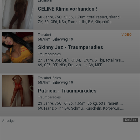
Eschborn
Portals oder hat er sie komplett verlassen?
Wie lange blieb der Besucher?
CELINE Klima vorhanden !
Ort der Verarbeitung:
50 Jahre, 75C, KF 36, 1.70m, total rasiert, skandinavisch
Europäische Union & USA
ZK, 69, GF6, NSa, Franz b. Ihr, BV, Körperküs.
Hotjar
Troisdorf
VIDEO
68.9km, Biberweg 19
Wir nutzen Hotjar als Webanalysedient. Es wird verwendet, um
Daten über das Benutzerverhalten zu sammeln. Hotjar kann
Skinny Jaz - Traumparadies
auch im Rahmen von Umfragen und Feedbackfunktionen, die
Traumparadies
auf unserer Website eingebunden sind, von Ihnen bereitgestellte
27 Jahre, 85E(DD), KF 34, 1.70m, 51 kg, total rasiert, deutsch
Informationen verarbeiten.
69, GF6, DT, NSa, Franz b. Ihr, BV, MFF
Herausgeber:
Hotjar Limited, Malta
Troisdorf-Spich
68.9km, Biberweg 19
Erhobene Daten:
Patricia - Traumparadies
Datum und Uhrzeit des Besuchs
Traumparadies
Gerätetyp
23 Jahre, 75C, KF 36, 1.65m, 56 kg, total rasiert, osteuropäisch
Geografischer Standort
69, Franz b. Ihr, BV, Schmu., Kuscheln, Körperküs., EL, Mast.
IP-Adresse
Mausbewegungen
Besuchte Seiten
SolAds
Anzeige
Referrer URL
Bildschirmauflösung
Eindeutige Gerätekennung
Sprachinformationen