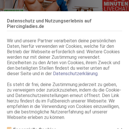
Datenschutz und Nutzungserlebnis auf
Marburg - Cappel
Piercingladies.de
Azra *NEUE NUMMER*
75C, KF 38, 1.69m, 65 kg, total rasiert, südländisch
Wir und unsere Partner verarbeiten deine persönlichen
ZK, AV, 69, GF6, DT, devot, MFF
Daten, hierfür verwenden wir Cookies, welche für den
Betrieb der Webseite erforderlich sind. Weitere Cookies
Marburg
werden nur mit deiner Zustimmung verwendet.
54.4km, Siemensstr. 10
Einzelheiten zu den Arten von Cookies, ihrem Zweck und
Natascha - Apartmenthaus Erotic Island
den beteiligten Stellen findest du weiter unten auf
Erotic Island
dieser Seite und in der
Datenschutzerklärung
.
33 Jahre, 90D, KF 36, 1.69m, total rasiert, osteuropäisch
69, GF6, DT, Franz b. Ihr, BV, Schmu., Kuscheln, Körperküs.
Es steht dir frei, deine Zustimmung jederzeit zu geben,
zu verweigern oder zurückzuziehen, indem du die Cookie-
Bad Breisig
VIDEO
und Datenschutzeinstellungen erneut öffnest. Den Link
56.3km, Am Kesselberg 2
hierzu findest du im Fußbereich unserer Webseite. Wir
Lorena Nur bis Sonntag da
empfehlen in die Verwendung von Cookies einzuwilligen,
um die bestmögliche Nutzererfahrung auf unserer
75B, KF 38, total rasiert, osteuropäisch
Webseite erleben zu können.
69, GF6, Franz b. Ihr, BV, Schmu., Kuscheln, Körperküs., DSa
Bonn
VIDEO