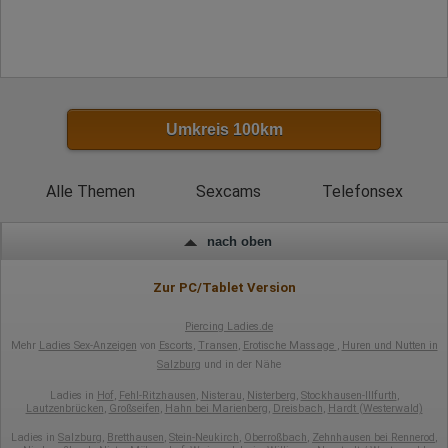
Gerätebestriebssystem
Browser-Typ
Klicks
Domain-Name
Eindeutige Benutzerkennung
Antworten auf Umfragen
Ort der Verarbeitung:
Umkreis 100km
Europäische Union
Rechtliche Grundlage der Verarbeitung
Art. 6 Abs. 1 S. 1 lit. a DSGVO
Alle Themen
Sexcams
Telefonsex
nach oben
Zur PC/Tablet Version
Piercing Ladies.de
Mehr
Ladies Sex-Anzeigen
von
Escorts
,
Transen
,
Erotische Massage
,
Huren und Nutten in
Salzburg
und in der Nähe
Ladies in
Hof
,
Fehl-Ritzhausen
,
Nisterau
,
Nisterberg
,
Stockhausen-Illfurth
,
Lautzenbrücken
,
Großseifen
,
Hahn bei Marienberg
,
Dreisbach
,
Hardt (Westerwald)
Ladies in
Salzburg
,
Bretthausen
,
Stein-Neukirch
,
Oberroßbach
,
Zehnhausen bei Rennerod
,