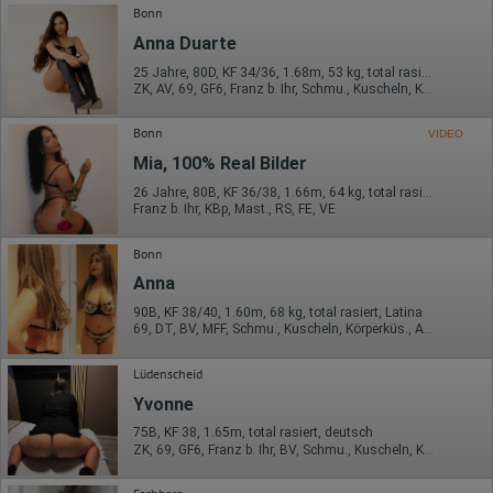
verarbeiteten Daten pseudonyme Nutzungsprofile der Nutzer
Bonn
erstellt werden. Diese Informationen wird Google gegebenenfalls
Anna Duarte
auch an Dritte übertragen, sofern dies gesetzlich
vorgeschrieben wird oder, soweit Dritte diese Daten im Auftrag
25 Jahre, 80D, KF 34/36, 1.68m, 53 kg, total rasiert, Latina
von Google verarbeiten. Die IP-Adresse der Nutzer wird von
ZK, AV, 69, GF6, Franz b. Ihr, Schmu., Kuscheln, Körperküs.
Google innerhalb von Mitgliedstaaten der Europäischen Union
oder in anderen Vertragsstaaten des Abkommens über den
Europäischen Wirtschaftsraum gekürzt, dies bedeutet, dass alle
Bonn
VIDEO
Daten anonym erhoben werden. Nur in Ausnahmefällen wird die
Mia, 100% Real Bilder
volle IP-Adresse an einen Server von Google in den USA
übertragen und dort gekürzt. Die von dem Browser des Nutzers
26 Jahre, 80B, KF 36/38, 1.66m, 64 kg, total rasiert, Latina
übermittelte IP-Adresse wird nicht mit anderen Daten von Google
Franz b. Ihr, KBp, Mast., RS, FE, VE
zusammengeführt.
Bonn
Erhobene Informationen zum Besucherverhalten sind folgende:
Anna
Herkunft (Land und Stadt)
Sprache
90B, KF 38/40, 1.60m, 68 kg, total rasiert, Latina
Betriebssystem
69, DT, BV, MFF, Schmu., Kuscheln, Körperküs., AV b. Ihm
Gerät (PC, Tablet-PC oder Smartphone)
Browser und alle verwendeten Add-ons
Lüdenscheid
Auflösung des Computers
Besucherquelle (Facebook, Suchmaschine oder
Yvonne
verweisende Webseite)
Welche Dateien wurden heruntergeladen?
75B, KF 38, 1.65m, total rasiert, deutsch
Welche Videos angeschaut?
ZK, 69, GF6, Franz b. Ihr, BV, Schmu., Kuscheln, Körperküs.
Wurden Werbebanner angeklickt?
Wohin ging der Besucher? Klickte er auf weitere Seiten des