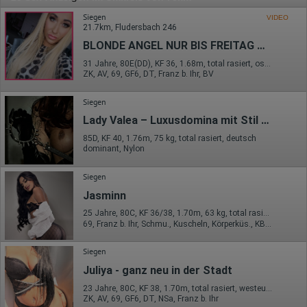
Siegen
VIDEO
21.7km, Fludersbach 246
BLONDE ANGEL NUR BIS FREITAG DA / NEU NR
31 Jahre, 80E(DD), KF 36, 1.68m, total rasiert, osteuropäisch
ZK, AV, 69, GF6, DT, Franz b. Ihr, BV
Siegen
Lady Valea – Luxusdomina mit Stil & Niveau
85D, KF 40, 1.76m, 75 kg, total rasiert, deutsch
dominant, Nylon
Siegen
Jasminn
25 Jahre, 80C, KF 36/38, 1.70m, 63 kg, total rasiert, osteuropäisch
69, Franz b. Ihr, Schmu., Kuscheln, Körperküs., KBp, EL, Mast.
Siegen
Juliya - ganz neu in der Stadt
23 Jahre, 80C, KF 38, 1.70m, total rasiert, westeuropäisch
ZK, AV, 69, GF6, DT, NSa, Franz b. Ihr